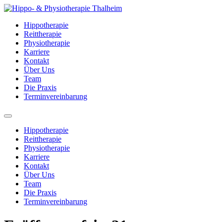
Zum
Inhalt
Hippotherapie
wechseln
Reittherapie
Physiotherapie
Karriere
Kontakt
Über Uns
Team
Die Praxis
Terminvereinbarung
Menü
Hippotherapie
Reittherapie
Physiotherapie
Karriere
Kontakt
Über Uns
Team
Die Praxis
Terminvereinbarung