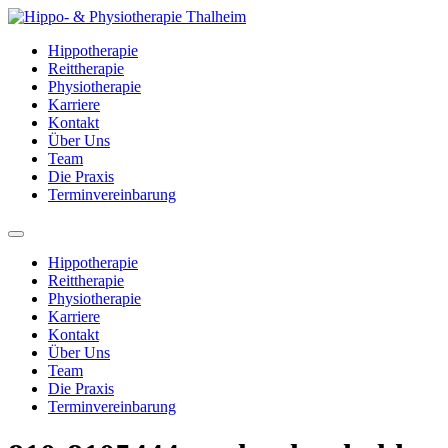
Zum
Inhalt
Hippotherapie
wechseln
Reittherapie
Physiotherapie
Karriere
Kontakt
Über Uns
Team
Die Praxis
Terminvereinbarung
Menü
Hippotherapie
Reittherapie
Physiotherapie
Karriere
Kontakt
Über Uns
Team
Die Praxis
Terminvereinbarung